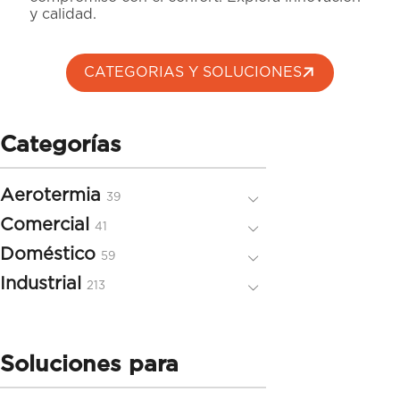
y calidad.
CATEGORIAS Y SOLUCIONES
Categorías
Aerotermia
39
39
productos
Comercial
41
41
productos
Doméstico
59
59
productos
Industrial
213
213
productos
Soluciones para