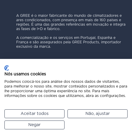
A GREE é o maior fabricante do mundo de climatizadores e
ares condicionados, com presença em mais de 160 países e
regiões. É uma das grandes referências em inovação e integra
as fases de I+D e fabrico.
A comercialização e os serviços em Portugal, Espanha e
França e são assegurados pela GREE Products, importador
exclusivo da marca.
Nós usamos cookies
Podemos colocá-los para análise dos nossos dados de visitantes,
Política de Privacidade
para melhorar o nosso site, mostrar conteúdos personalizados e para
lhe proporcionar uma óptima experiência no site. Para mais
Aviso Legal
informações sobre os cookies que utilizamos, abra as configurações.
Código Ético
Política de Cookies
Canal de Denúncias
Aceitar todos
Não, ajustar
Copyright © 2025 GREE Products
Negar