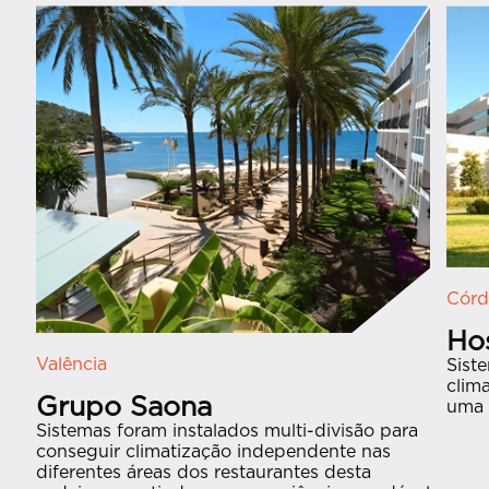
Córd
Hos
Valência
Sist
clima
Grupo Saona
uma 
Sistemas foram instalados multi-divisão para
conseguir climatização independente nas
diferentes áreas dos restaurantes desta