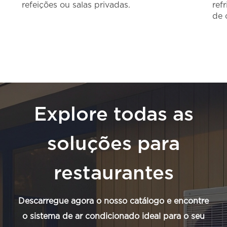
refeições ou salas privadas.
ref
de 
Explore todas as
soluções para
restaurantes
Descarregue agora o nosso catálogo e encontre
o sistema de ar condicionado ideal para o seu