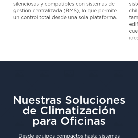
silenciosas y compatibles con sistemas de
sis
gestión centralizada (BMS), lo que permite
chi
un control total desde una sola plataforma​.
tam
edi
cue
ide
Nuestras Soluciones
de Climatización
para Oficinas
Desde equipos compactos hasta sistemas