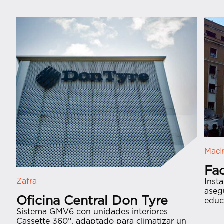
Madr
Fa
Zafra
Inst
aseg
Oficina Central Don Tyre
educ
Sistema GMV6 con unidades interiores
Cassette 360°, adaptado para climatizar un