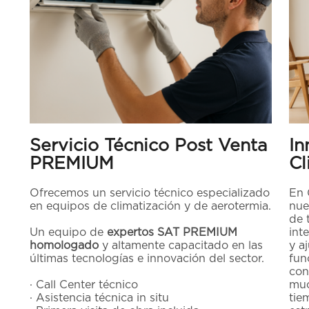
Servicio Técnico Post Venta
In
PREMIUM
Cl
Ofrecemos un servicio técnico especializado
En 
en equipos de climatización y de aerotermia.
nue
de 
Un equipo de
expertos SAT PREMIUM
int
homologado
y altamente capacitado en las
y a
últimas tecnologías e innovación del sector.
fun
con
· Call Center técnico
muc
· Asistencia técnica in situ
tie