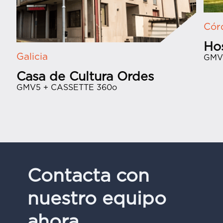
Cór
Hos
Galicia
GMV
Casa de Cultura Ordes
GMV5 + CASSETTE 360o
Contacta con
nuestro equipo
ahora