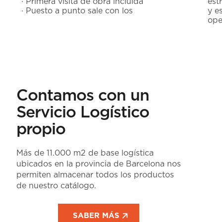
· Primera visita de obra incluida
est
· Puesto a punto sale con los
y e
ope
Contamos con un
Servicio Logístico
propio
Más de 11.000 m2 de base logística
ubicados en la provincia de Barcelona nos
permiten almacenar todos los productos
de nuestro catálogo.
SABER MÁS