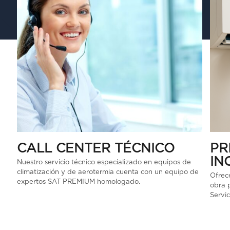
CALL CENTER TÉCNICO
PR
IN
Nuestro servicio técnico especializado en equipos de
climatización y de aerotermia cuenta con un equipo de
Ofrec
expertos SAT PREMIUM homologado.
obra p
Servic