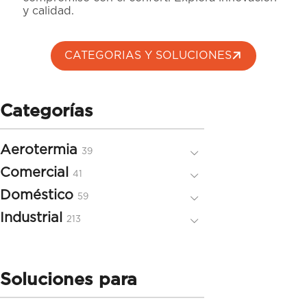
y calidad.
CATEGORIAS Y SOLUCIONES
Categorías
Aerotermia
39
39
productos
Comercial
41
41
productos
Doméstico
59
59
productos
Industrial
213
213
productos
Soluciones para