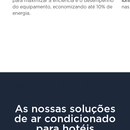
para maximizar a eficiência e o desempenho
ion
do equipamento, economizando até 10% de
nas
energia.
As nossas soluções
de ar condicionado
para hotéis