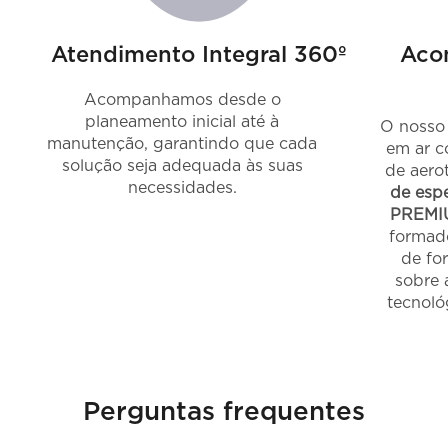
Atendimento Integral 360º
Aco
Acompanhamos desde o
planeamento inicial até à
O nosso 
manutenção, garantindo que cada
em ar c
solução seja adequada às suas
de aero
necessidades.
de espe
PREMI
formad
de fo
sobre 
tecnoló
Perguntas frequentes