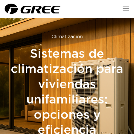
Climatización
Sistemas de
climatización para
viviendas
unifamiliares:
opciones y
eficiencia