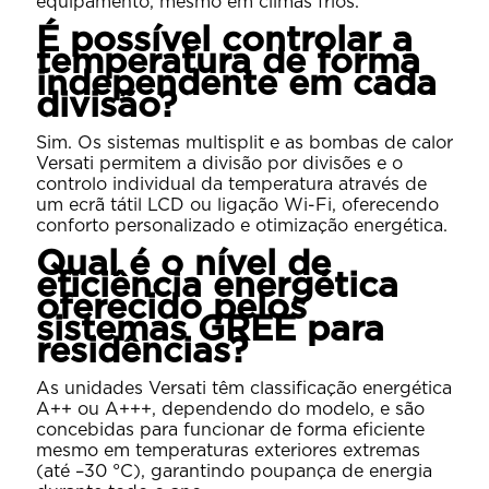
equipamento, mesmo em climas frios.
É possível controlar a
temperatura de forma
independente em cada
divisão?
Sim. Os sistemas multisplit e as bombas de calor
Versati permitem a divisão por divisões e o
controlo individual da temperatura através de
um ecrã tátil LCD ou ligação Wi-Fi, oferecendo
conforto personalizado e otimização energética.
Qual é o nível de
eficiência energética
oferecido pelos
sistemas GREE para
residências?
As unidades Versati têm classificação energética
A++ ou A+++, dependendo do modelo, e são
concebidas para funcionar de forma eficiente
mesmo em temperaturas exteriores extremas
(até –30 °C), garantindo poupança de energia