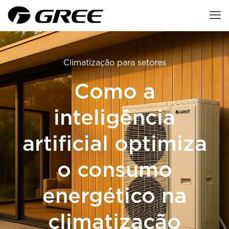
Climatização para setores
Como a
inteligência
artificial optimiza
o consumo
energético na
climatização