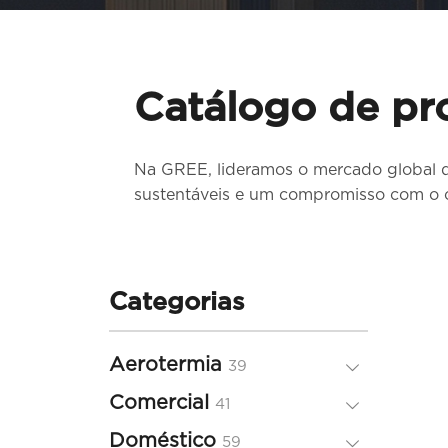
Catálogo de pr
Na GREE, lideramos o mercado global 
sustentáveis ​​e um compromisso com o 
Categorias
Aerotermia
39
39
produtos
Comercial
41
41
produtos
Doméstico
59
59