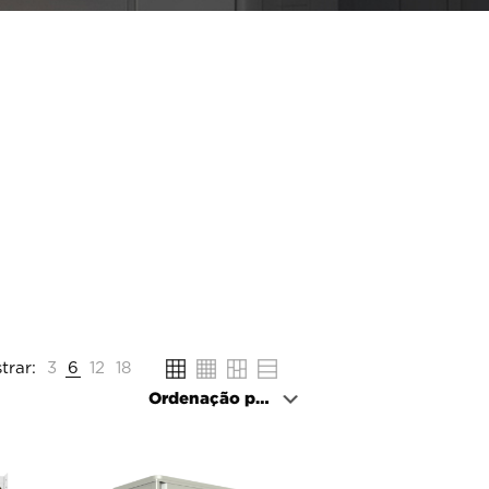
trar:
3
6
12
18