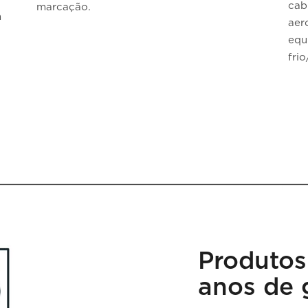
cab
marcação.
m
aer
equ
fri
Produtos
anos de 