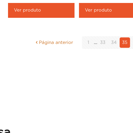
Ver produto
Ver produto
Página anterior
1
...
33
34
35
sa