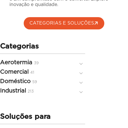
inovação e qualidade.
CATEGORIAS E SOLUÇÕES
Categorias
Aerotermia
39
39
produtos
Comercial
41
41
produtos
Doméstico
59
59
produtos
Industrial
213
213
produtos
Soluções para