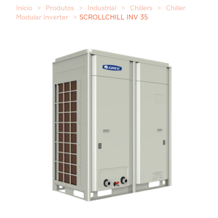
Início
>
Produtos
>
Industrial
>
Chillers
>
Chiller
Modular Inverter
>
SCROLLCHILL INV 35