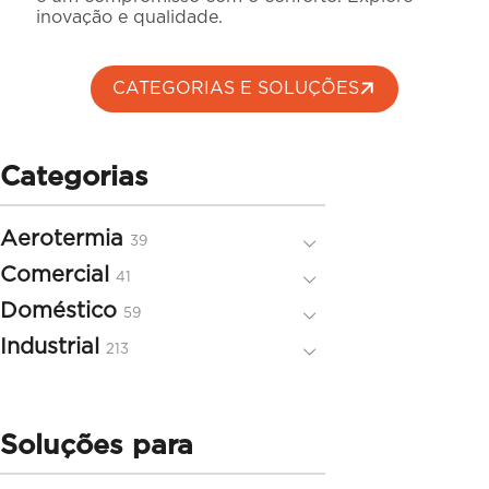
inovação e qualidade.
CATEGORIAS E SOLUÇÕES
Categorias
Aerotermia
39
39
produtos
Comercial
41
41
produtos
Doméstico
59
59
produtos
Industrial
213
213
produtos
Soluções para