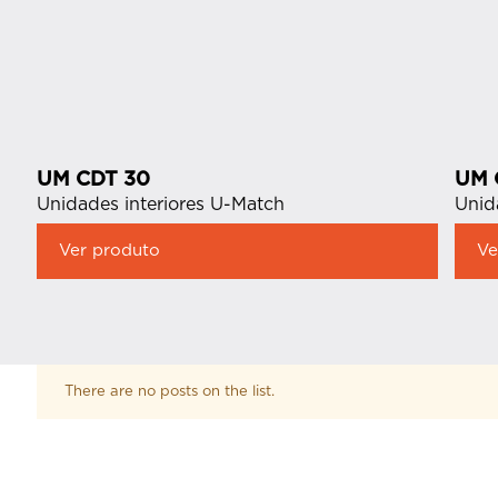
UM CDT 30
UM 
Unidades interiores U-Match
Unid
Ver produto
Ve
There are no posts on the list.