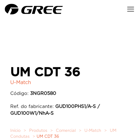
UM CDT 36
U-Match
Código:
3NGR0580
Ref. do fabricante:
GUD100PHS1/A-S /
GUD100W1/NhA-S
Início
>
Produtos
>
Comercial
>
U-Match
>
UM
Condutas
>
UM CDT 36