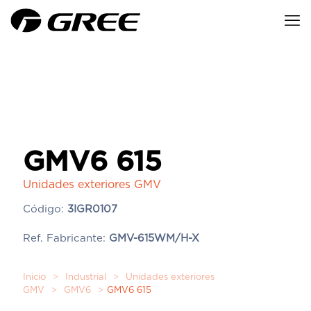
GMV6 615
Unidades exteriores GMV
Código:
3IGR0107
Ref. Fabricante:
GMV-615WM/H-X
Inicio
>
Industrial
>
Unidades exteriores
GMV
>
GMV6
>
GMV6 615