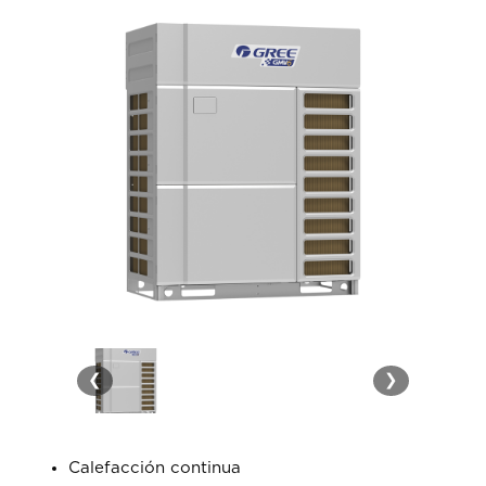
❮
❯
Calefacción continua