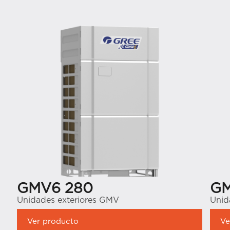
GMV6 280
GM
Unidades exteriores GMV
Unid
Ver producto
Ve