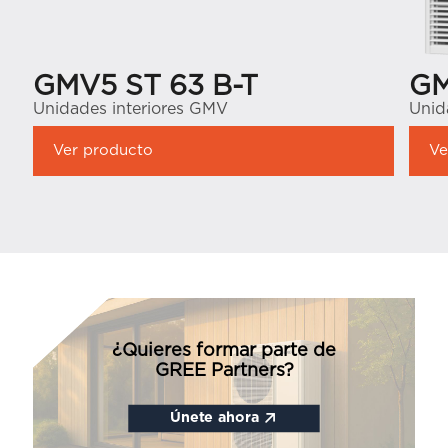
GMV5 ST 63 B-T
GM
Unidades interiores GMV
Unid
Ver producto
Ve
¿Quieres formar parte de
GREE Partners?
Únete ahora