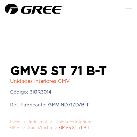
GMV5 ST 71 B-T
Unidades interiores GMV
Código:
3IGR3014
Ref. Fabricante:
GMV-ND71ZD/B-T
Inicio
>
Industrial
>
Unidades interiores
GMV
>
Suelo/techo
>
GMV5 ST 71 B-T