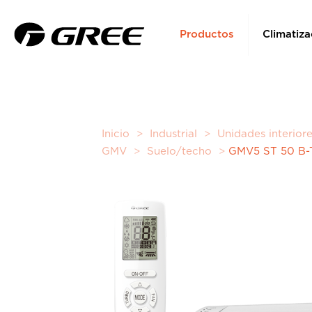
Productos
Climatiza
Inicio
>
Industrial
>
Unidades interior
GMV
>
Suelo/techo
>
GMV5 ST 50 B-