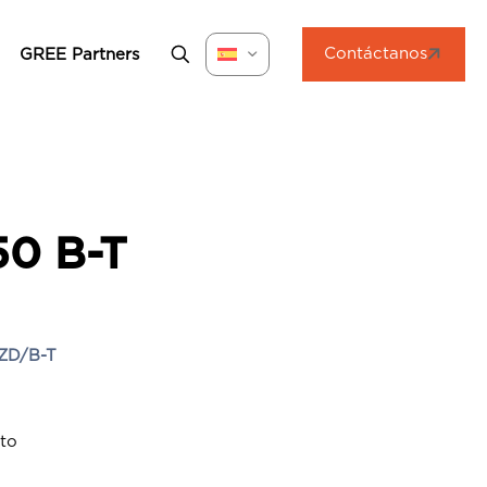
Contáctanos
GREE Partners
0 B-T
ZD/B-T
nto