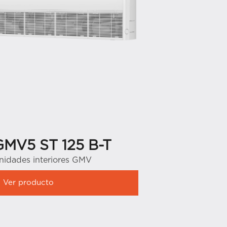
GMV5 ST 125 B-T
GMV5 S
nidades interiores GMV
Unidades in
Ver producto
Ver produ