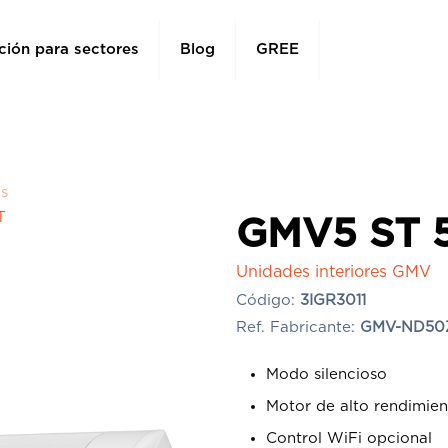
ción para sectores
Blog
GREE
es
T
GMV5 ST 5
Unidades interiores GMV
Código:
3IGR3011
Ref. Fabricante:
GMV-ND50
Modo silencioso
Motor de alto rendimie
Control WiFi opcional