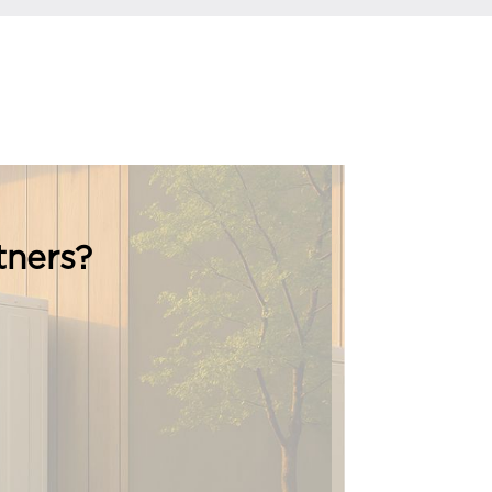
tners?