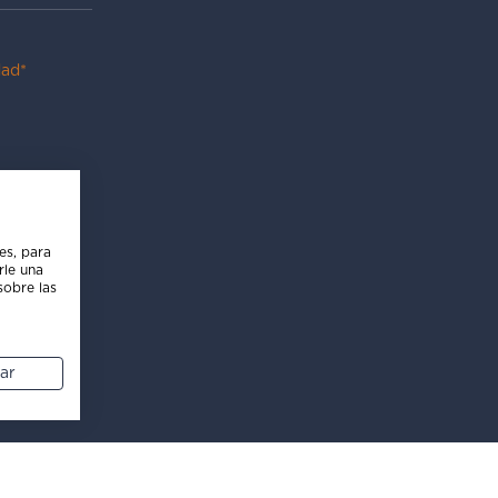
dad*
es, para
rle una
sobre las
ar