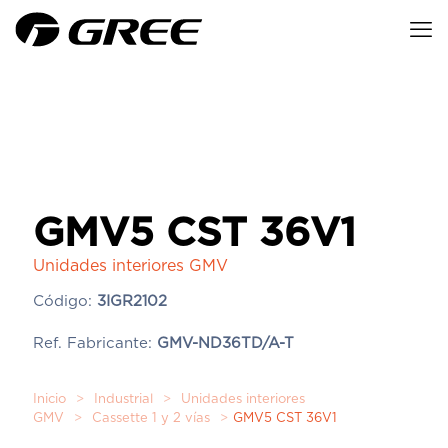
GMV5 CST 36V1
Unidades interiores GMV
Código:
3IGR2102
Ref. Fabricante:
GMV-ND36TD/A-T
Inicio
>
Industrial
>
Unidades interiores
GMV
>
Cassette 1 y 2 vías
>
GMV5 CST 36V1