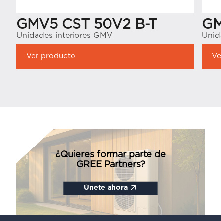
GMV5 CST 50V2 B-T
GM
Unidades interiores GMV
Unid
Ver producto
Ve
¿Quieres formar parte de
GREE Partners?
Únete ahora