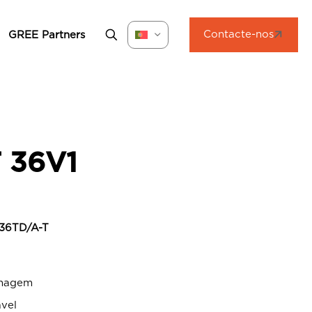
Contacte-nos
GREE Partners
 36V1
36TD/A-T
enagem
ável