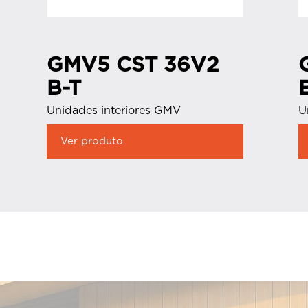
GMV5 CST 36V2
B-T
Unidades interiores GMV
U
Ver produto