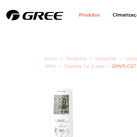
Produtos
Climatizaç
Início
>
Produtos
>
Industrial
>
Unida
GMV
>
Cassete 1 e 2 vias
>
GMV5 CST