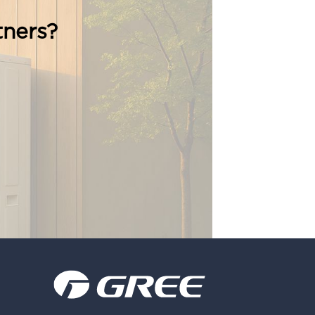
tners?