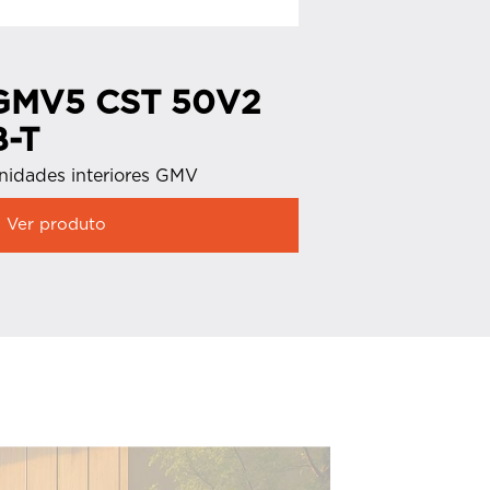
GMV5 CST 50V2
GMV5 
B-T
Unidades in
nidades interiores GMV
Ver produ
Ver produto