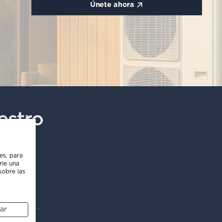
Únete ahora
estro
es, para
rle una
sobre las
ar