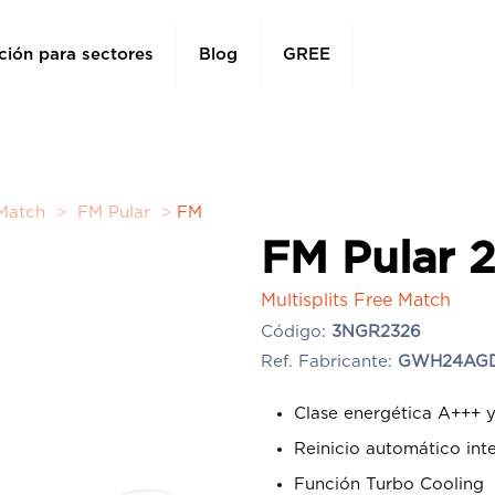
ción para sectores
Blog
GREE
 Match
>
FM Pular
>
FM
FM Pular 
Multisplits Free Match
Código:
3NGR2326
Ref. Fabricante:
GWH24AGD
Clase energética A+++ 
Reinicio automático inte
Función Turbo Cooling