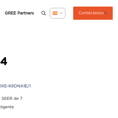
Contáctanos
GREE Partners
24
XE-K6DNA1E/I
y SEER de 7
ligente