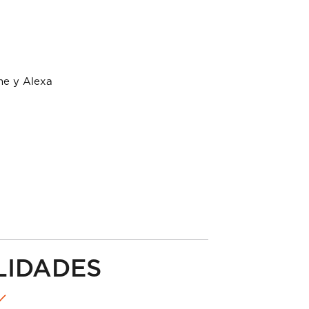
e y Alexa
a
LIDADES