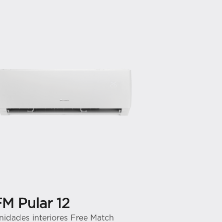
FM Pular 12
FM Pul
nidades interiores Free Match
Unidades in