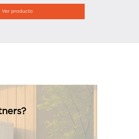
Ver producto
Ver produ
tners?