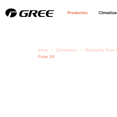
Productos
Climatiza
Inicio
>
Doméstico
>
Multisplits Free
Pular 24