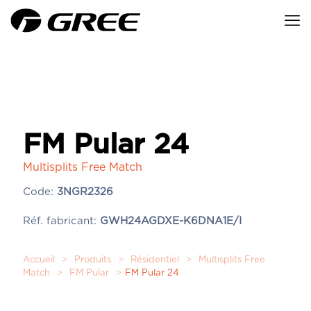
FM Pular 24
Multisplits Free Match
Code:
3NGR2326
Réf. fabricant:
GWH24AGDXE-K6DNA1E/I
Accueil
>
Produits
>
Résidentiel
>
Multisplits Free
Match
>
FM Pular
>
FM Pular 24