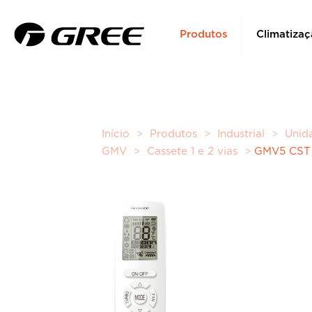
Produtos
Climatizaç
Início
>
Produtos
>
Industrial
>
Unida
GMV
>
Cassete 1 e 2 vias
>
GMV5 CST