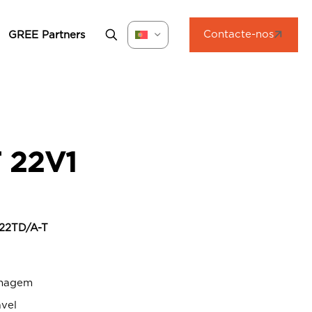
Contacte-nos
GREE Partners
 22V1
22TD/A-T
enagem
ável