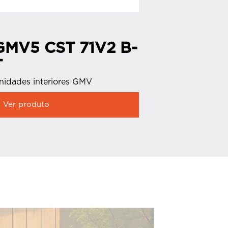
GMV5 CST 71V2 B-
GMV5
T
B-T
nidades interiores GMV
Unidades in
Ver produto
Ver produ