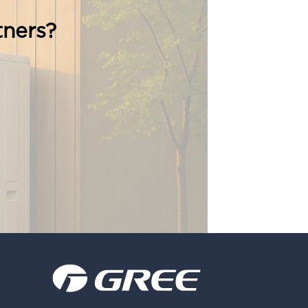
tners?