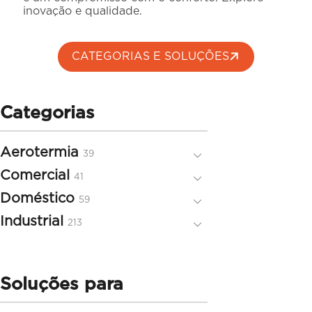
inovação e qualidade.
CATEGORIAS E SOLUÇÕES
Categorias
Aerotermia
39
39
produtos
Comercial
41
41
produtos
Doméstico
59
59
produtos
Industrial
213
213
produtos
Soluções para