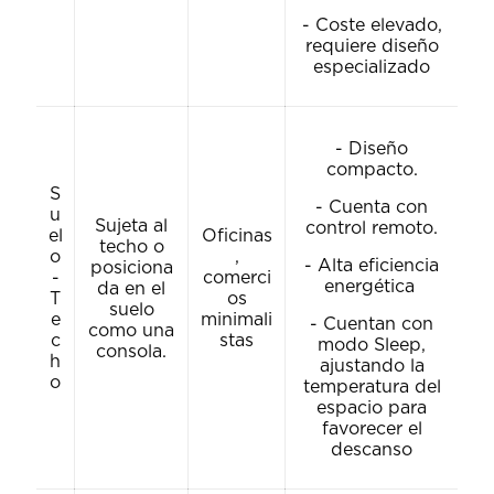
- Coste elevado,
requiere diseño
especializado
- Diseño
compacto.
S
- Cuenta con
u
Sujeta al
control remoto.
el
Oficinas
techo o
o
,
- Alta eficiencia
posiciona
-
comerci
energética
da en el
T
os
suelo
e
minimali
- Cuentan con
como una
c
stas
modo Sleep,
consola.
h
ajustando la
o
temperatura del
espacio para
favorecer el
descanso