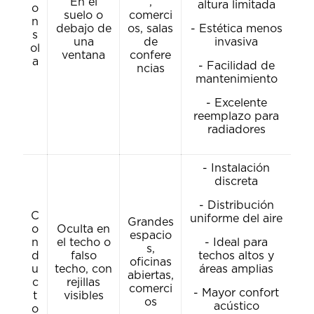
En el
,
altura limitada
o
suelo o
comerci
n
debajo de
os, salas
- Estética menos
s
una
de
invasiva
ol
ventana
confere
a
- Facilidad de
ncias
mantenimiento
- Excelente
reemplazo para
radiadores
- Instalación
discreta
- Distribución
C
uniforme del aire
Grandes
o
Oculta en
espacio
n
el techo o
- Ideal para
s,
d
falso
techos altos y
oficinas
u
techo, con
áreas amplias
abiertas,
c
rejillas
comerci
- Mayor confort
t
visibles
os
acústico
o