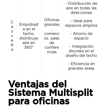
- Distribución de
aire en todas las
direcciones
Oficinas
- Ideal para
C
Empotrad
grandes
espacios amplios
a
a en el
,
s
techo,
comerci
- Ahorro de
s
distribuye
os, salas
espacio
e
aire en
de
tt
- Integración
360°
confere
e
discreta en el
ncias
diseño del techo
- Eficiencia en
grandes áreas
Ventajas del
Sistema Multisplit
para oficinas