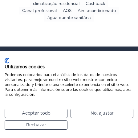
climatização residencial
Cashback
Canal profesional
AQS
Aire acondicionado
água quente sanitária
Utilizamos cookies
Infórmate sobre
Podemos colocarlos para el análisis de los datos de nuestros
visitantes, para mejorar nuestro sitio web, mostrar contenido
nuestros sistemas de
personalizado y brindarle una excelente experiencia en el sitio web.
Para obtener más información sobre las cookies que utilizamos, abra
climatización
la configuración.
Quiero saber más sobre los sistemas de
Aceptar todo
No, ajustar
Climatización de Gree
Rechazar
Ver productos