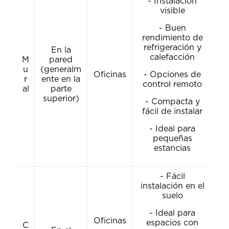
- Instalación
visible
- Buen
rendimiento de
refrigeración y
En la
calefacción
M
pared
u
(generalm
Oficinas
- Opciones de
r
ente en la
control remoto
al
parte
superior)
- Compacta y
fácil de instalar
- Ideal para
pequeñas
estancias
- Fácil
instalación en el
suelo
- Ideal para
Oficinas
espacios con
C