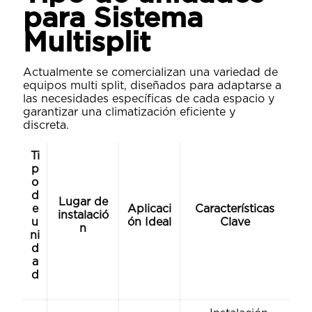
para Sistema
Multisplit
Actualmente se comercializan una variedad de
equipos multi split, diseñados para adaptarse a
las necesidades específicas de cada espacio y
garantizar una climatización eficiente y
discreta.
Ti
p
o
d
Lugar de
e
Aplicaci
Características
instalació
u
ón Ideal
Clave
n
ni
d
a
d