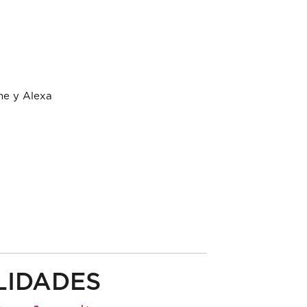
e y Alexa
a
LIDADES