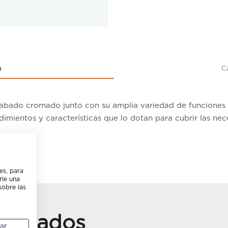
n
C
cabado cromado junto con su amplia variedad de funciones 
dimientos y características que lo dotan para cubrir las ne
es, para
rle una
sobre las
cionados
ar