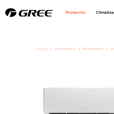
Productos
Climatiza
Inicio
>
Doméstico
>
Monosplits
>
P