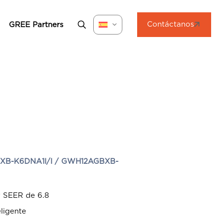
Contáctanos
GREE Partners
B-K6DNA1I/I / GWH12AGBXB-
y SEER de 6.8
ligente