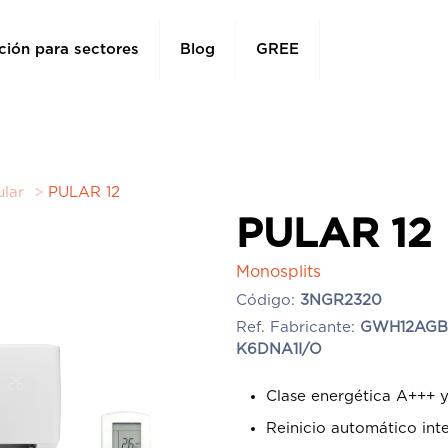
ción para sectores
Blog
GREE
ular
>
PULAR 12
PULAR 12
Monosplits
Código:
3NGR2320
Ref. Fabricante:
GWH12AGBX
K6DNA1I/O
Clase energética A+++ 
Reinicio automático inte