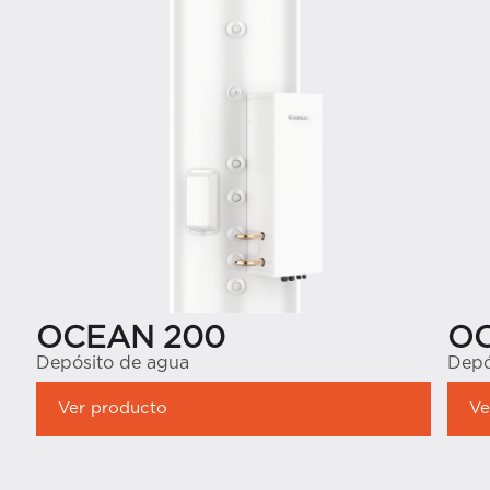
OCEAN 200
OC
Depósito de agua
Depó
Ver producto
Ve