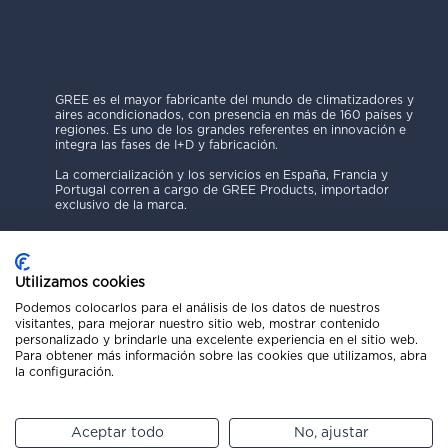
GREE es el mayor fabricante del mundo de climatizadores y
aires acondicionados, con presencia en más de 160 países y
regiones. Es uno de los grandes referentes en innovación e
integra las fases de I+D y fabricación.
La comercialización y los servicios en España, Francia y
Portugal corren a cargo de GREE Products, importador
exclusivo de la marca.
Utilizamos cookies
Podemos colocarlos para el análisis de los datos de nuestros
visitantes, para mejorar nuestro sitio web, mostrar contenido
Política de Privacidad
personalizado y brindarle una excelente experiencia en el sitio web.
Para obtener más información sobre las cookies que utilizamos, abra
Aviso Legal
la configuración.
Código Ético
Política de Cookies
Canal de Denuncias
Aceptar todo
No, ajustar
Copyright © 2025 GREE Products