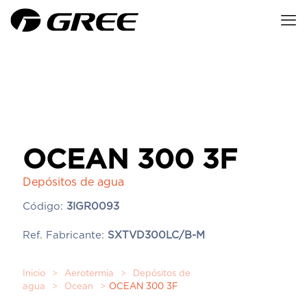
OCEAN 300 3F
Depósitos de agua
Código:
3IGR0093
Ref. Fabricante:
SXTVD300LC/B-M
Inicio
>
Aerotermia
>
Depósitos de
agua
>
Ocean
>
OCEAN 300 3F