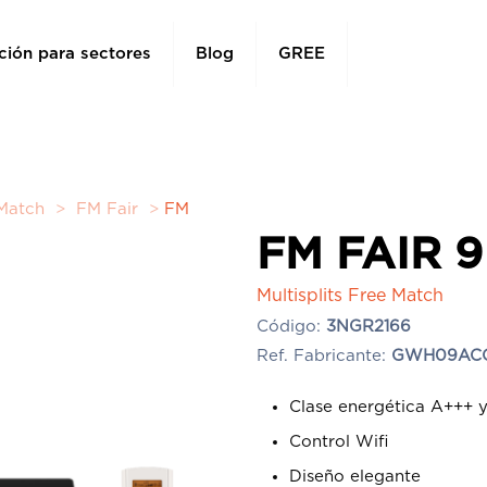
ción para sectores
Blog
GREE
 Match
>
FM Fair
>
FM
FM FAIR 9
Multisplits Free Match
Código:
3NGR2166
Ref. Fabricante:
GWH09ACC
Clase energética A+++ 
Control Wifi
Diseño elegante