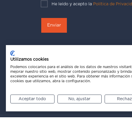
He leído y acepto la
Política de Privaci
Utilizamos cookies
Podemos colocarlos para el análisis de los datos de nuestros visitant
mejorar nuestro sitio web, mostrar contenido personalizado y brinda
excelente experiencia en el sitio web. Para obtener más información 
cookies que utilizamos, abra la configuración.
Aceptar todo
No, ajustar
Rechaz
Política de Privacidad
Aviso Legal
Código Ético
Políti