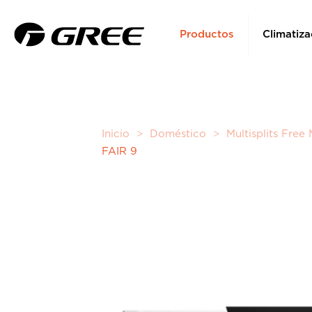
Productos
Climatiza
Inicio
>
Doméstico
>
Multisplits Free
FAIR 9