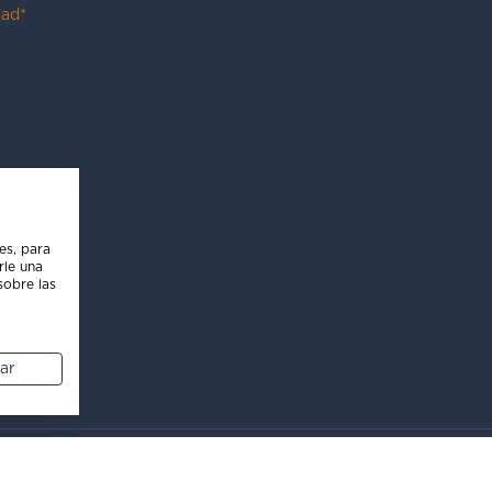
dad*
es, para
rle una
sobre las
ar
ca de Cookies
Canal de Denuncias