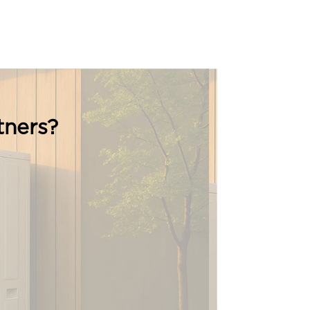
tners?