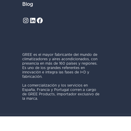
Blog
Instagram
LinkedIn
Facebook
GREE es el mayor fabricante del mundo de
climatizadores y aires acondicionados, con
presencia en más de 160 países y regiones.
Es uno de los grandes referentes en
innovación e integra las fases de I+D y
fabricación.
La comercialización y los servicios en
España, Francia y Portugal corren a cargo
de GREE Products, importador exclusivo de
la marca.
Copyright © 2025 GREE Products