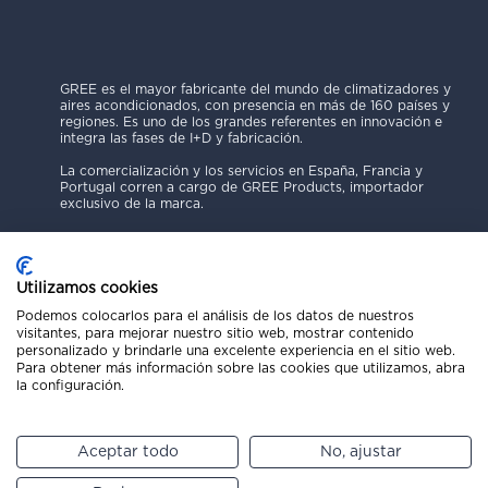
GREE es el mayor fabricante del mundo de climatizadores y
aires acondicionados, con presencia en más de 160 países y
regiones. Es uno de los grandes referentes en innovación e
integra las fases de I+D y fabricación.
La comercialización y los servicios en España, Francia y
Portugal corren a cargo de GREE Products, importador
exclusivo de la marca.
Utilizamos cookies
Podemos colocarlos para el análisis de los datos de nuestros
visitantes, para mejorar nuestro sitio web, mostrar contenido
Política de Privacidad
personalizado y brindarle una excelente experiencia en el sitio web.
Para obtener más información sobre las cookies que utilizamos, abra
Aviso Legal
la configuración.
Código Ético
Política de Cookies
Canal de Denuncias
Aceptar todo
No, ajustar
Copyright © 2025 GREE Products
Pide presupuesto