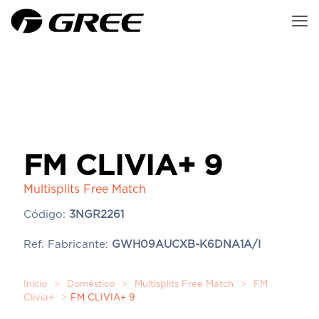
FM CLIVIA+ 9
Multisplits Free Match
Código:
3NGR2261
Ref. Fabricante:
GWH09AUCXB-K6DNA1A/I
Inicio
>
Doméstico
>
Multisplits Free Match
>
FM
Clivia+
>
FM CLIVIA+ 9