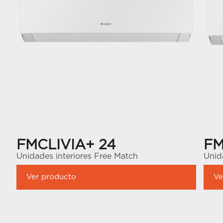
FMCLIVIA+ 24
FM
Unidades interiores Free Match
Unid
Ver producto
Ve