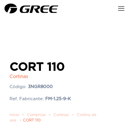
CORT 110
Cortinas
Código:
3NGR8000
Ref. Fabricante:
FM-1.25-9-K
Inicio
>
Comercial
>
Cortinas
>
Cortina de
aire
>
CORT 110