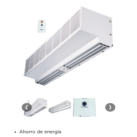
❮
❯
Ahorro de energía