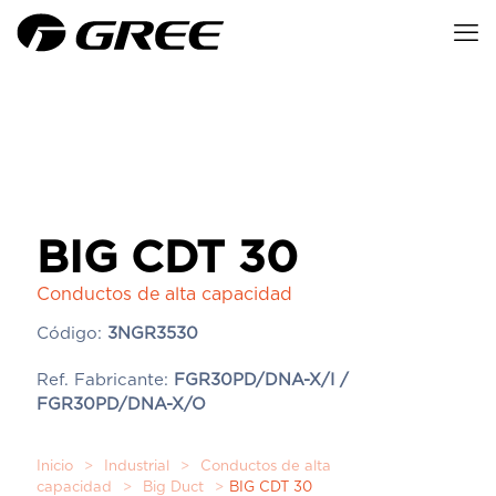
BIG CDT 30
Conductos de alta capacidad
Código:
3NGR3530
Ref. Fabricante:
FGR30PD/DNA-X/I /
FGR30PD/DNA-X/O
Inicio
>
Industrial
>
Conductos de alta
capacidad
>
Big Duct
>
BIG CDT 30