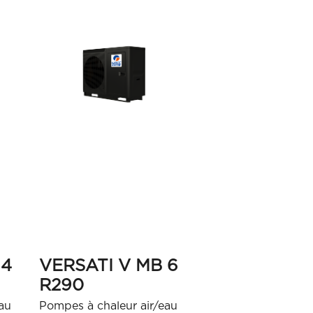
 4
VERSATI V MB 6
R290
au
Pompes à chaleur air/eau