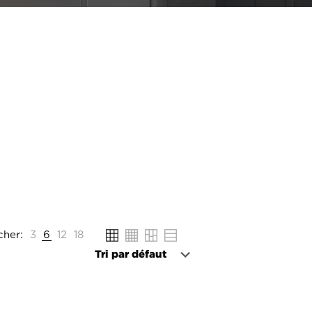
cher:
3
6
12
18