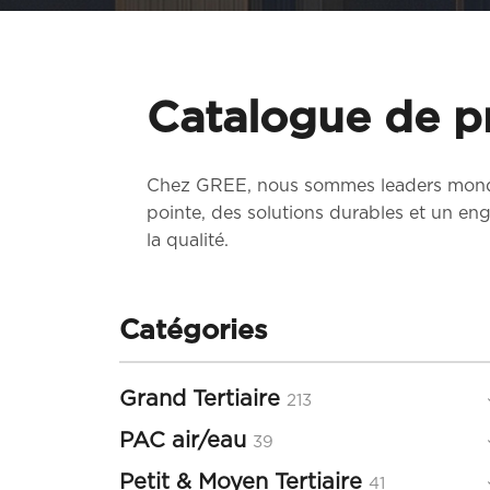
Catalogue de p
Chez GREE, nous sommes leaders mondi
pointe, des solutions durables et un eng
la qualité.
Catégories
Grand Tertiaire
213
213
produits
PAC air/eau
39
39
produits
Petit & Moyen Tertiaire
41
41