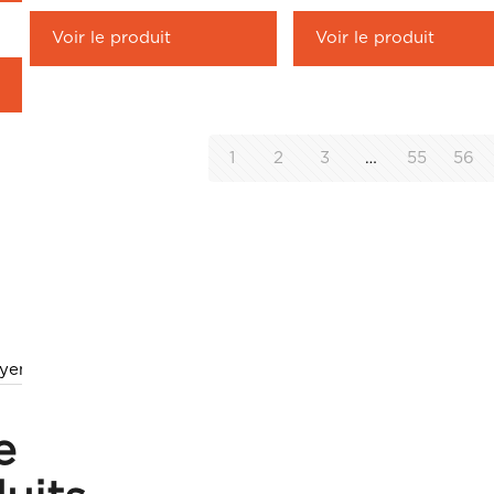
Voir le produit
Voir le produit
1
2
3
…
55
56
yen Tertiaire
Résidentiel
e