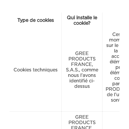
Qui installe le
Type de cookies
cookie?
Ces coo
moment l
sur le sit
la com
GREE
accéder
PRODUCTS
élément
FRANCE,
proce
Cookies techniques
S.A.S., comme
éléments
nous l’avons
conten
identifié ci-
partage
dessus
PRODUCTS 
de l’utili
sont co
GREE
PRODUCTS
FRANCE,