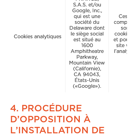
S.A.S. et/ou
Google, Inc.,
qui est une
Ces cook
société du
comportem
Delaware dont
sont li
le siège social
cookies s
Cookies analytiques
est situé au
et pour cr
1600
site web
Amphitheatre
l’analyse
Parkway,
Mountain View
(Californie),
CA 94043,
États-Unis
(«Google»).
4. PROCÉDURE
D’OPPOSITION À
L’INSTALLATION DE