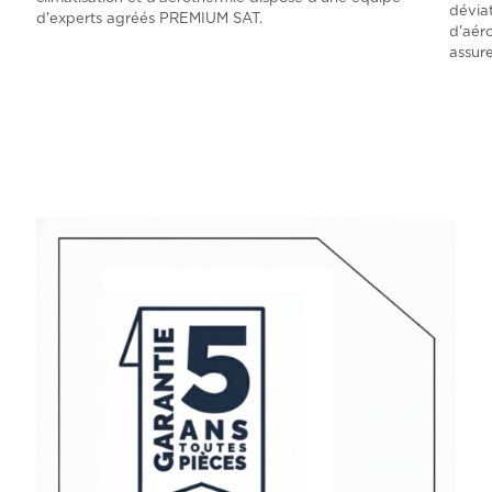
déviat
d'experts agréés PREMIUM SAT.
d'aér
assur