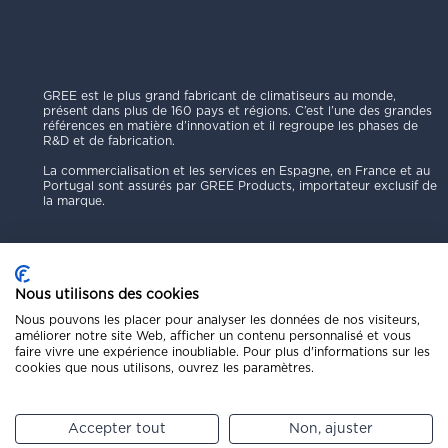
GREE est le plus grand fabricant de climatiseurs au monde,
présent dans plus de 160 pays et régions. C’est l’une des grandes
références en matière d’innovation et il regroupe les phases de
R&D et de fabrication.
La commercialisation et les services en Espagne, en France et au
Portugal sont assurés par GREE Products, importateur exclusif de
la marque.
Nous utilisons des cookies
Nous pouvons les placer pour analyser les données de nos visiteurs,
Politique de confidentialité
améliorer notre site Web, afficher un contenu personnalisé et vous
faire vivre une expérience inoubliable. Pour plus d'informations sur les
Mentions légales
cookies que nous utilisons, ouvrez les paramètres.
Code éthique
Politique de cookies
Canal de signalement
Accepter tout
Non, ajuster
Copyright © 2025 GREE Products