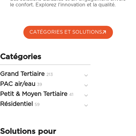
le confort. Explorez l'innovation et la qualité.
CATÉGORIES ET SOLUTIONS
Catégories
Grand Tertiaire
213
213
produits
PAC air/eau
39
39
produits
Petit & Moyen Tertiaire
41
41
produits
Résidentiel
59
59
produits
Solutions pour