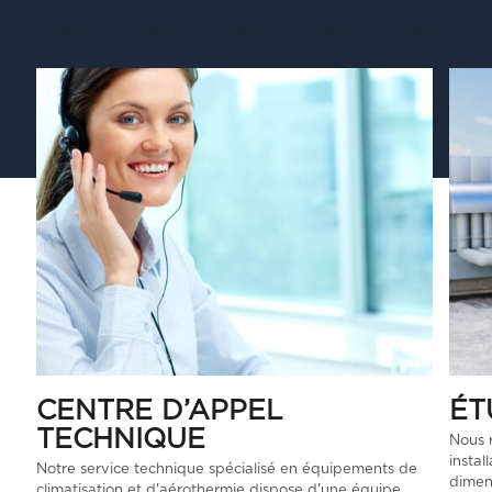
CENTRE D’APPEL
ÉT
TECHNIQUE
Nous 
instal
Notre service technique spécialisé en équipements de
dimens
climatisation et d'aérothermie dispose d'une équipe