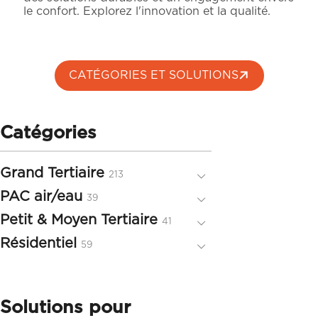
le confort. Explorez l'innovation et la qualité.
CATÉGORIES ET SOLUTIONS
Catégories
Grand Tertiaire
213
213
produits
PAC air/eau
39
39
produits
Petit & Moyen Tertiaire
41
41
produits
Résidentiel
59
59
produits
Solutions pour