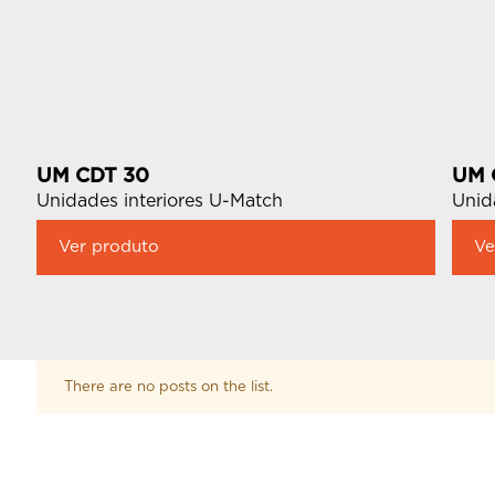
UM CDT 30
UM 
Unidades interiores U-Match
Unid
Ver produto
Ve
There are no posts on the list.