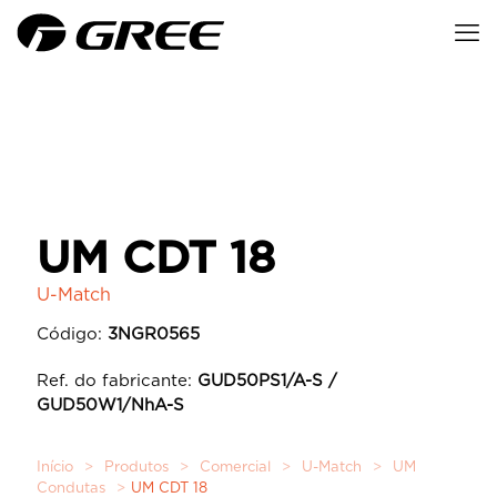
UM CDT 18
U-Match
Código:
3NGR0565
Ref. do fabricante:
GUD50PS1/A-S /
GUD50W1/NhA-S
Início
>
Produtos
>
Comercial
>
U-Match
>
UM
Condutas
>
UM CDT 18