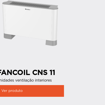
FANCOIL CNS 11
FANCO
nidades ventilação interiores
Unidades ven
Ver produto
Ver produ