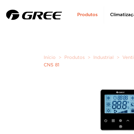
Produtos
Climatizaç
Início
>
Produtos
>
Industrial
>
Vent
CNS 81