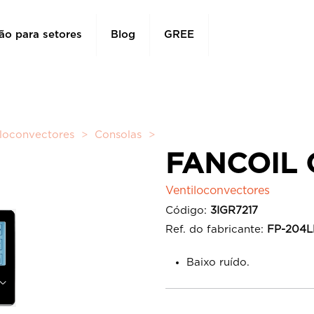
ão para setores
Blog
GREE
iloconvectores
>
Consolas
>
FANCOIL
FANCOIL 
Ventiloconvectores
Código:
3IGR7217
Ref. do fabricante:
FP-204
Baixo ruído.