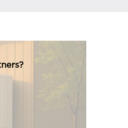
tners?