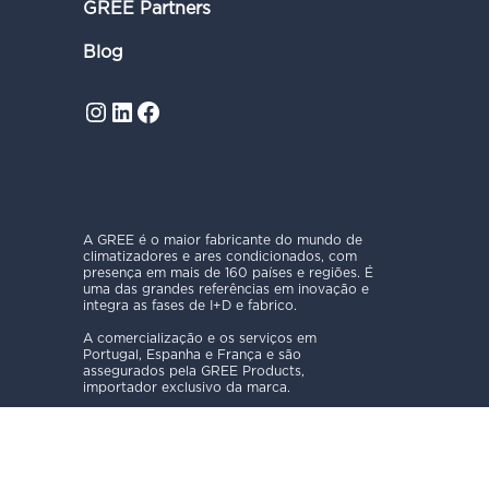
GREE Partners
Blog
Instagram
LinkedIn
Facebook
A GREE é o maior fabricante do mundo de
climatizadores e ares condicionados, com
presença em mais de 160 países e regiões. É
uma das grandes referências em inovação e
integra as fases de I+D e fabrico.
A comercialização e os serviços em
Portugal, Espanha e França e são
assegurados pela GREE Products,
importador exclusivo da marca.
 para o 211 216 271
Pede um orçamento