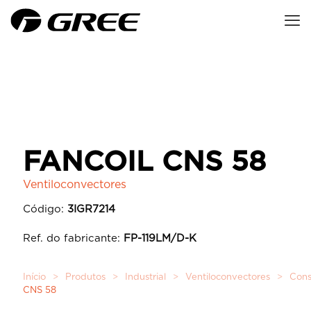
FANCOIL CNS 58
Ventiloconvectores
Código:
3IGR7214
Ref. do fabricante:
FP-119LM/D-K
Início
>
Produtos
>
Industrial
>
Ventiloconvectores
>
Cons
CNS 58