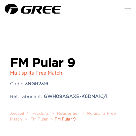
FM Pular 9
Multisplits Free Match
Code:
3NGR2316
Réf. fabricant:
GWH09AGAXB-K6DNA1C/I
Accueil
>
Produits
>
Résidentiel
>
Multisplits Free
Match
>
FM Pular
>
FM Pular 9