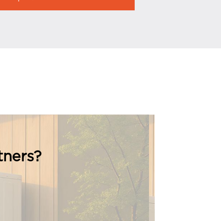
tners?