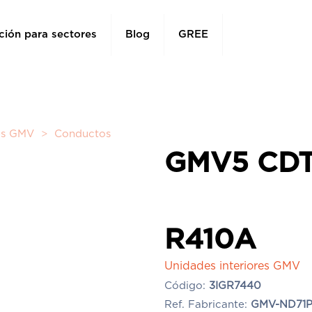
ción para sectores
Blog
GREE
res GMV
>
Conductos
GMV5 CDT 
R410A
Unidades interiores GMV
Código:
3IGR7440
Ref. Fabricante:
GMV-ND71P