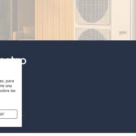
estro
es, para
rle una
sobre las
ar