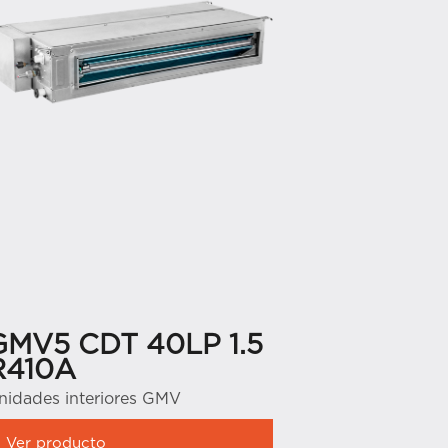
GMV5 CDT 40LP 1.5
GMV5 
R410A
R410A
nidades interiores GMV
Unidades in
Ver producto
Ver produ