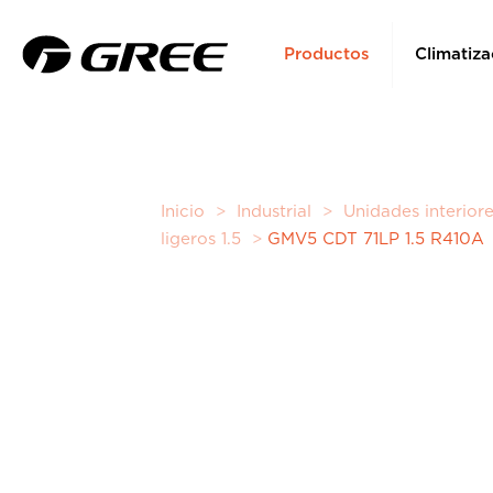
Productos
Climatiza
Inicio
>
Industrial
>
Unidades interio
ligeros 1.5
>
GMV5 CDT 71LP 1.5 R410A