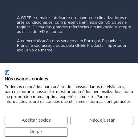
A GREE é o maior fabricante do mundo de climatizadores e
ares condicionados, com presença em mais de 160 países e
regiões. É uma das grandes referências em inovação e integra
as fases de I+D e fabrico.
A comercialização e os serviços em Portugal, Espanha e
França e são assegurados pela GREE Products, importador
exclusivo da marca.
Nós usamos cookies
Podemos colocá-los para análise dos nossos dados de visitantes,
Política de Privacidade
para melhorar o nosso site, mostrar conteúdos personalizados e para
lhe proporcionar uma óptima experiência no site. Para mais
Aviso Legal
informações sobre os cookies que utilizamos, abra as configurações.
Código Ético
Política de Cookies
Canal de Denúncias
Aceitar todos
Não, ajustar
Copyright © 2025 GREE Products
Pede um orçamento
Negar
Liga para o 211 216 271