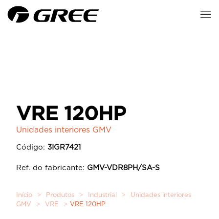
VRE 120HP
Unidades interiores GMV
Código:
3IGR7421
Ref. do fabricante:
GMV-VDR8PH/SA-S
Início
>
Produtos
>
Industrial
>
Unidades interiores
GMV
>
VRE
>
VRE 120HP