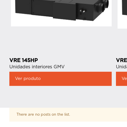
VRE 145HP
VRE
Unidades interiores GMV
Unid
Ver produto
Ve
There are no posts on the list.