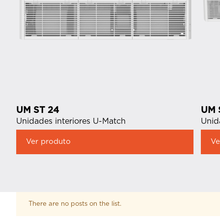
UM ST 24
UM 
Unidades interiores U-Match
Unid
Ver produto
Ve
There are no posts on the list.