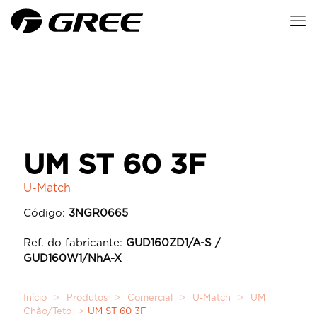
UM ST 60 3F
U-Match
Código:
3NGR0665
Ref. do fabricante:
GUD160ZD1/A-S /
GUD160W1/NhA-X
Início
>
Produtos
>
Comercial
>
U-Match
>
UM
Chão/Teto
>
UM ST 60 3F