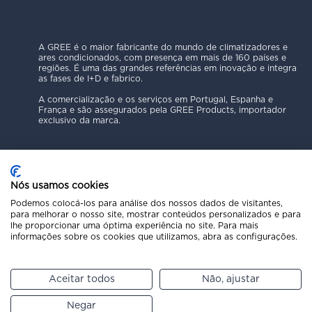
A GREE é o maior fabricante do mundo de climatizadores e
ares condicionados, com presença em mais de 160 países e
regiões. É uma das grandes referências em inovação e integra
as fases de I+D e fabrico.
A comercialização e os serviços em Portugal, Espanha e
França e são assegurados pela GREE Products, importador
exclusivo da marca.
Nós usamos cookies
Podemos colocá-los para análise dos nossos dados de visitantes,
para melhorar o nosso site, mostrar conteúdos personalizados e para
Política de Privacidade
lhe proporcionar uma óptima experiência no site. Para mais
Aviso Legal
informações sobre os cookies que utilizamos, abra as configurações.
Código Ético
Política de Cookies
Canal de Denúncias
Aceitar todos
Não, ajustar
Copyright © 2025 GREE Products
Pede um orçamento
Negar