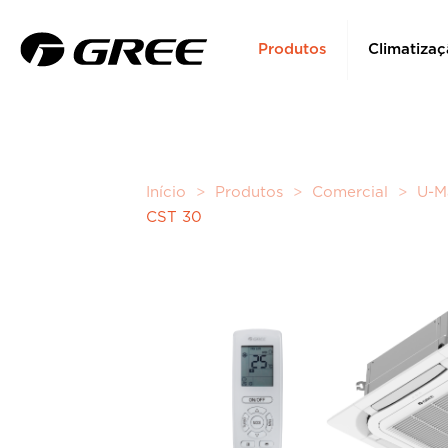
Produtos
Climatizaç
Início
>
Produtos
>
Comercial
>
U-M
CST 30