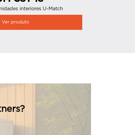
nidades interiores U-Match
Unidades in
Ver produto
Ver produ
tners?