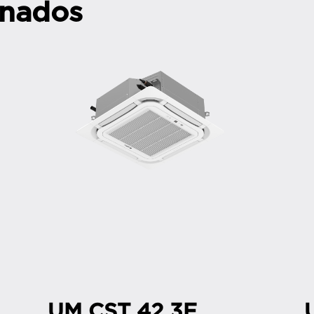
onados
UM CST 42 3F