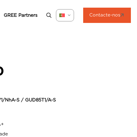
Contacte-nos
GREE Partners
0
/NhA-S / GUD85T1/A-S
A+
dade