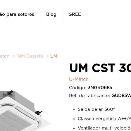
ão para setores
Blog
GREE
atch
>
UM Cassete
>
UM
UM CST 3
U-Match
Código:
3NGR0685
Ref. do fabricante:
GUD85W1
Saída de ar 360°
Classe energética A++/
Ventilador multi-veloci