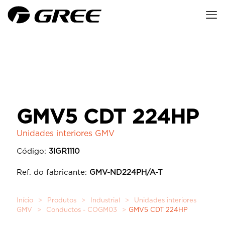
GMV5 CDT 224HP
Unidades interiores GMV
Código:
3IGR1110
Ref. do fabricante:
GMV-ND224PH/A-T
Início
>
Produtos
>
Industrial
>
Unidades interiores
GMV
>
Conductos - COGM03
>
GMV5 CDT 224HP