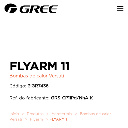
FLYARM 11
Bombas de calor Versati
Código:
3IGR7436
Ref. do fabricante:
GRS-CP11Pd/NhA-K
Início
>
Produtos
>
Aerotermia
>
Bombas de calor
Versati
>
Flyarm
>
FLYARM 11