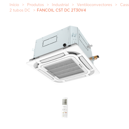
Início
>
Produtos
>
Industrial
>
Ventiloconvectores
>
Cass
2 tubos DC
>
FANCOIL CST DC 2T30V4