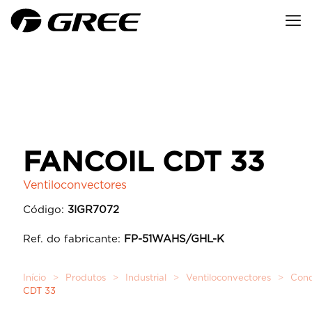
FANCOIL CDT 33
Ventiloconvectores
Código:
3IGR7072
Ref. do fabricante:
FP-51WAHS/GHL-K
Início
>
Produtos
>
Industrial
>
Ventiloconvectores
>
Cond
CDT 33