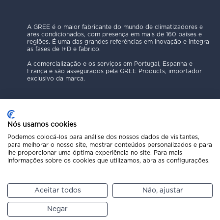
A GREE é o maior fabricante do mundo de climatizadores e
ares condicionados, com presença em mais de 160 países e
regiões. É uma das grandes referências em inovação e integra
as fases de I+D e fabrico.
A comercialização e os serviços em Portugal, Espanha e
França e são assegurados pela GREE Products, importador
exclusivo da marca.
Nós usamos cookies
Podemos colocá-los para análise dos nossos dados de visitantes,
Política de Privacidade
para melhorar o nosso site, mostrar conteúdos personalizados e para
lhe proporcionar uma óptima experiência no site. Para mais
Aviso Legal
informações sobre os cookies que utilizamos, abra as configurações.
Código Ético
Política de Cookies
Canal de Denúncias
Aceitar todos
Não, ajustar
Copyright © 2025 GREE Products
Pede um orçamento
Negar
Liga para o 211 216 271