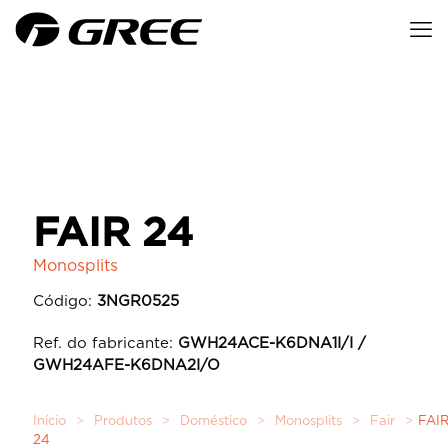
FAIR 24
Monosplits
Código:
3NGR0525
Ref. do fabricante:
GWH24ACE-K6DNA1I/I /
GWH24AFE-K6DNA2I/O
Início
>
Produtos
>
Doméstico
>
Monosplits
>
Fair
>
FAI
24