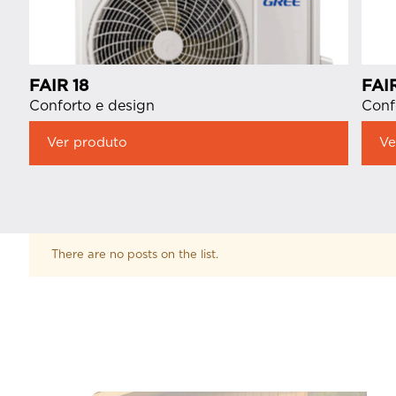
FAIR 18
FAI
Conforto e design
Conf
Ver produto
Ve
There are no posts on the list.