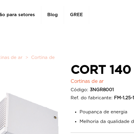
ão para setores
Blog
GREE
inas de ar
>
Cortina de
CORT 140
Cortinas de ar
Código:
3NGR8001
Ref. do fabricante:
FM-1.25-
Poupança de energia
Melhoria da qualidade do