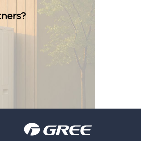
tners?