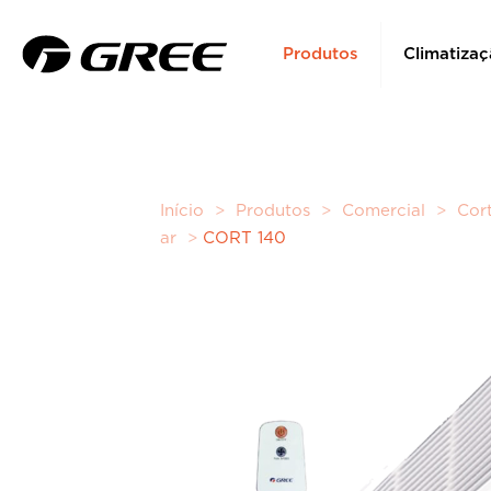
Produtos
Climatizaç
Início
>
Produtos
>
Comercial
>
Cort
ar
>
CORT 140