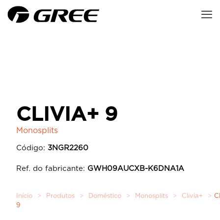
CLIVIA+ 9
Monosplits
Código:
3NGR2260
Ref. do fabricante:
GWH09AUCXB-K6DNA1A
Início
>
Produtos
>
Doméstico
>
Monosplits
>
Clivia+
>
C
9