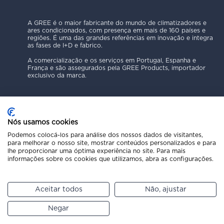
A GREE é o maior fabricante do mundo de climatizadores e
ares condicionados, com presença em mais de 160 países e
regiões. É uma das grandes referências em inovação e integra
as fases de I+D e fabrico.
A comercialização e os serviços em Portugal, Espanha e
França e são assegurados pela GREE Products, importador
exclusivo da marca.
Nós usamos cookies
Podemos colocá-los para análise dos nossos dados de visitantes,
para melhorar o nosso site, mostrar conteúdos personalizados e para
Política de Privacidade
lhe proporcionar uma óptima experiência no site. Para mais
Aviso Legal
informações sobre os cookies que utilizamos, abra as configurações.
Código Ético
Política de Cookies
Canal de Denúncias
Aceitar todos
Não, ajustar
Copyright © 2025 GREE Products
Pede um orçamento
Negar
Liga para o 211 216 271