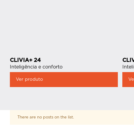
CLIVIA+ 24
CLI
Inteligência e conforto
Intel
Ver produto
Ve
There are no posts on the list.