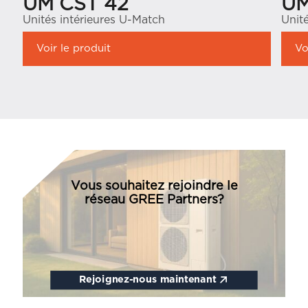
UM CST 42
UM
Unités intérieures U-Match
Unit
Voir le produit
Vo
Vous souhaitez rejoindre le
réseau GREE Partners?
Rejoignez-nous maintenant