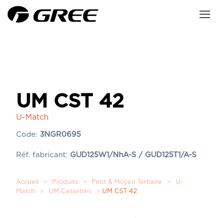
UM CST 42
U-Match
Code:
3NGR0695
Réf. fabricant:
GUD125W1/NhA-S / GUD125T1/A-S
Accueil
>
Produits
>
Petit & Moyen Tertiaire
>
U-
Match
>
UM Cassettes
>
UM CST 42