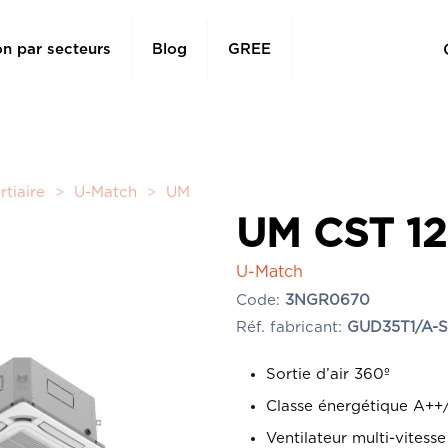
on par secteurs
Blog
GREE
rtiaire
>
U-Match
>
UM
UM CST 12
U-Match
Code:
3NGR0670
Réf. fabricant:
GUD35T1/A-
Sortie d’air 360º
Classe énergétique A++
Ventilateur multi-vitesse