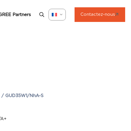
Contactez-nous
GREE Partners
S / GUD35W1/NhA-S
/A+