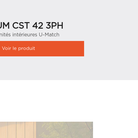
UM CST 42 3PH
UM CS
nités intérieures U-Match
Unités inté
Voir le produit
Voir le pr